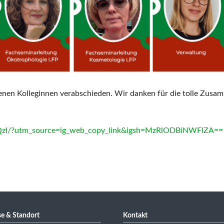
enen Kolleginnen verabschieden. Wir danken für die tolle Zusa
QzI/?utm_source=ig_web_copy_link&igsh=MzRlODBiNWFlZA==
e & Standort
Kontakt