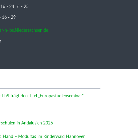
 16 - 24 / - 25
16 - 29
nar-h-lbs.Niedersachsen.de
r
LbS trägt den Titel „Europastudienseminar"
rschulen in Andalusien 2026
nd Hand – Modultag im Kinderwald Hannover