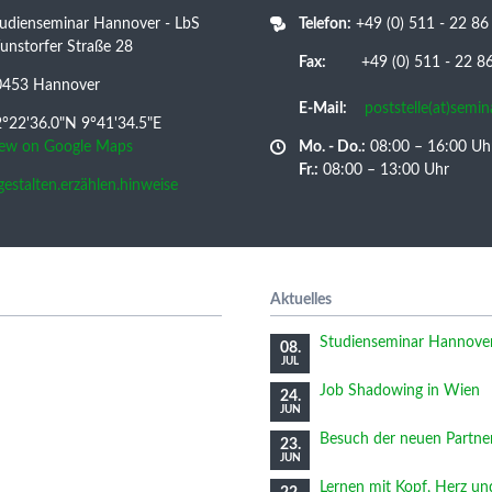
udienseminar Hannover - LbS
Telefon:
+49 (0) 511 - 22 86
nstorfer Straße 28
Fax:
+49 (0) 511 - 22 86 
0453 Hannover
E-Mail:
poststelle(at)semi
°22'36.0"N 9°41'34.5"E
iew on Google Maps
Mo. - Do.:
08:00 – 16:00 Uh
Fr.:
08:00 – 13:00 Uhr
/gestalten.erzählen.hinweise
Aktuelles
Studienseminar Hannover 
08.
JUL
Job Shadowing in Wien
24.
JUN
Besuch der neuen Partne
23.
JUN
Lernen mit Kopf, Herz u