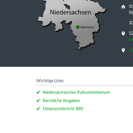
St
Wu
3
52
V
//
Wichtige Links
Niedersächsisches Kultusministerium
Rechtliche Vorgaben
Distanzunterricht BBS