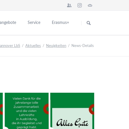
Navigation
überspringen
sangebote
Service
Erasmus+
Das Seminar in Europa
für Interessenten
Hannover LbS
Aktuelles
Neuigkeiten
News-Details
n
Network BBS Europe
für Ausbildungsschulen
nstaltungen
Europa News
Kontakt
ng
Abgeschlossene Erasmus+ Projekte
schulen
Partner für Europa
er Ausbildung
Teilnehmerberichte
ikationen
Introduction City and College