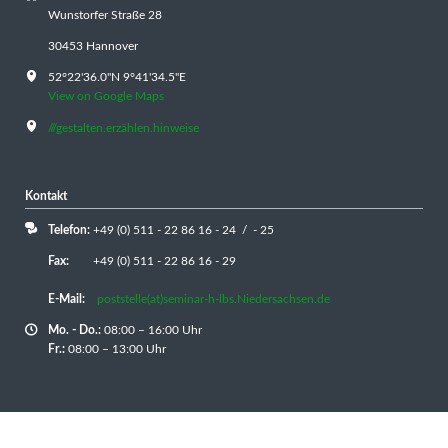
Wunstorfer Straße 28
30453 Hannover
52°22'36.0"N 9°41'34.5"E
View on Google Maps
///gestalten.erzählen.hinweise
Kontakt
Telefon:
+49 (0) 511 - 22 86 16 - 24 / - 25
Fax:
+49 (0) 511 - 22 86 16 - 29
E-Mail:
poststelle(at)seminar-h-lbs.Niedersachsen.de
Mo. - Do.:
08:00 – 16:00 Uhr
Fr.:
08:00 – 13:00 Uhr