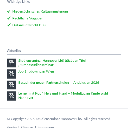
Wichtige Links
Niedersächsisches Kultusministerium
Rechtliche Vorgaben
Distanzunterricht BBS
Aktuelles
Studienseminar Hannover LbS trägt den Titel
08.
„Europastudienseminar"
JUL
Job Shadowing in Wien
24.
JUN
Besuch der neuen Partnerschulen in Andalusien 2026
23.
JUN
Lernen mit Kopf, Herz und Hand – Modultag im Kinderwald
22.
Hannover
JUN
© Copyright 2026. Studienseminar Hannover LbS. All rights reserved.
Navigation
Suche
Sitemap
Impressum