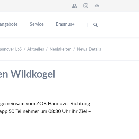
Navigation
überspringen
sangebote
Service
Erasmus+
Das Seminar in Europa
für Interessenten
Hannover LbS
Aktuelles
Neuigkeiten
News-Details
n
Network BBS Europe
für Ausbildungsschulen
nstaltungen
Europa News
Kontakt
en Wildkogel
ng
Abgeschlossene Erasmus+ Projekte
schulen
Partner für Europa
er Ausbildung
Teilnehmerberichte
ikationen
Introduction City and College
er gemeinsam vom ZOB Hannover Richtung
app 50 Teilnehmer um 08:30 Uhr ihr Ziel –