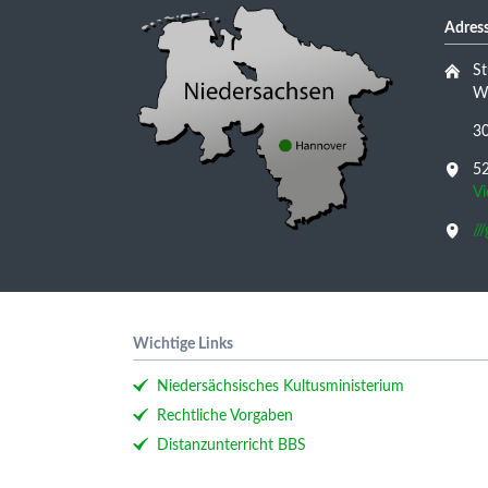
Adress
St
Wu
3
52
V
//
Wichtige Links
Niedersächsisches Kultusministerium
Rechtliche Vorgaben
Distanzunterricht BBS