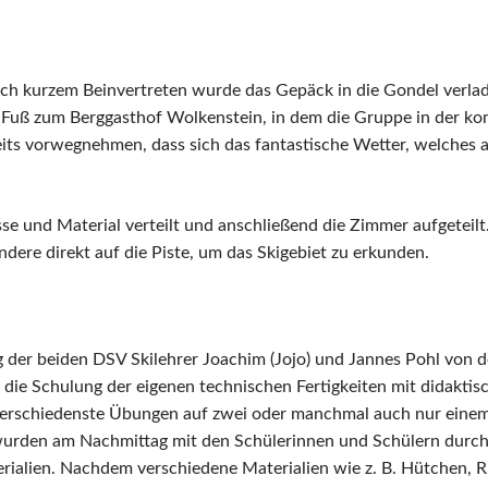
ch kurzem Beinvertreten wurde das Gepäck in die Gondel verla
 zu Fuß zum Berggasthof Wolkenstein, in dem die Gruppe in de
bereits vorwegnehmen, dass sich das fantastische Wetter, welches
 und Material verteilt und anschließend die Zimmer aufgeteilt.
ndere direkt auf die Piste, um das Skigebiet zu erkunden.
 der beiden DSV Skilehrer Joachim (Jojo) und Jannes Pohl von
 die Schulung der eigenen technischen Fertigkeiten mit didaktis
verschiedenste Übungen auf zwei oder manchmal auch nur einem
rden am Nachmittag mit den Schülerinnen und Schülern durchge
ialien. Nachdem verschiedene Materialien wie z. B. Hütchen, Ri