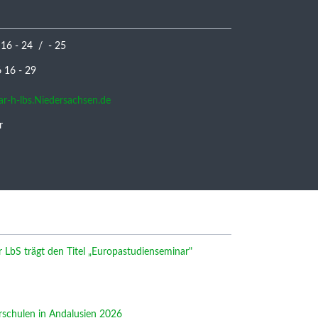
 16 - 24 / - 25
16 - 29
nar-h-lbs.Niedersachsen.de
r
LbS trägt den Titel „Europastudienseminar"
rschulen in Andalusien 2026