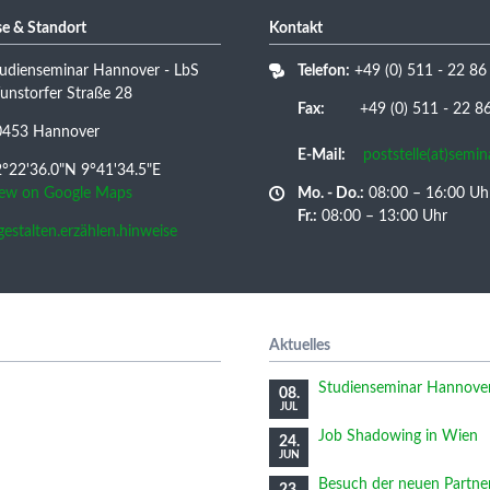
e & Standort
Kontakt
udienseminar Hannover - LbS
Telefon:
+49 (0) 511 - 22 86
nstorfer Straße 28
Fax:
+49 (0) 511 - 22 86 
0453 Hannover
E-Mail:
poststelle(at)semi
°22'36.0"N 9°41'34.5"E
iew on Google Maps
Mo. - Do.:
08:00 – 16:00 Uh
Fr.:
08:00 – 13:00 Uhr
/gestalten.erzählen.hinweise
Aktuelles
Studienseminar Hannover 
08.
JUL
Job Shadowing in Wien
24.
JUN
Besuch der neuen Partne