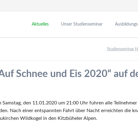
Aktuelles
Unser Studienseminar
Ausbildung
Neuigkeiten
Leitung
Leitbild
Studienseminar 
Termine
Verwaltung
Seminarzeite
Fachleitungen
Seminarvera
uf Schnee und Eis 2020“ auf d
Bibliothek
Medienbildu
Personalrat
Ausbildungs
Vertrauensfachleitungen
Partner in d
Förderverein
Zusatzqualif
 Samstag, den 11.01.2020 um 21:00 Uhr fuhren alle Teilnehm
den. Nach einer entspannten Fahrt über Nacht erreichten die kn
ukirchen Wildkogel in den Kitzbüheler Alpen.