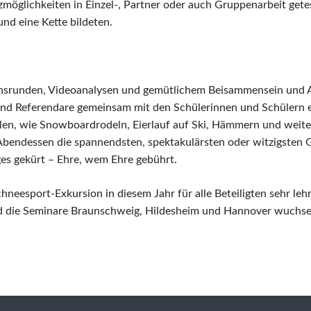
zmöglichkeiten in Einzel-, Partner oder auch Gruppenarbeit getes
und eine Kette bildeten.
nsrunden, Videoanalysen und gemütlichem Beisammensein und A
und Referendare gemeinsam mit den Schülerinnen und Schülern 
elen, wie Snowboardrodeln, Eierlauf auf Ski, Hämmern und weit
endessen die spannendsten, spektakulärsten oder witzigsten G
ges gekürt – Ehre, wem Ehre gebührt.
hneesport-Exkursion in diesem Jahr für alle Beteiligten sehr leh
nd die Seminare Braunschweig, Hildesheim und Hannover wuchs