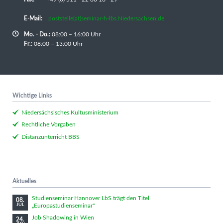
E-Mail:
poststelle(at)seminar-h-lbs.Niedersachsen.de
Mo. - Do.:
08:00 – 16:00 Uhr
Fr.:
08:00 – 13:00 Uhr
Wichtige Links
Niedersächsisches Kultusministerium
Rechtliche Vorgaben
Distanzunterricht BBS
Aktuelles
Studienseminar Hannover LbS trägt den Titel
08.
„Europastudienseminar"
JUL
Job Shadowing in Wien
24.