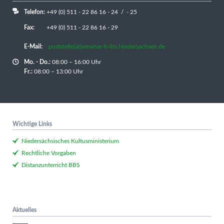
Telefon:
+49 (0) 511 - 22 86 16 - 24 / - 25
Fax:
+49 (0) 511 - 22 86 16 - 29
E-Mail:
poststelle(at)seminar-h-lbs.Niedersachsen.de
Mo. - Do.:
08:00 – 16:00 Uhr
Fr.:
08:00 – 13:00 Uhr
Wichtige Links
Niedersächsisches Kultusministerium
Rechtliche Vorgaben
Distanzunterricht BBS
Aktuelles