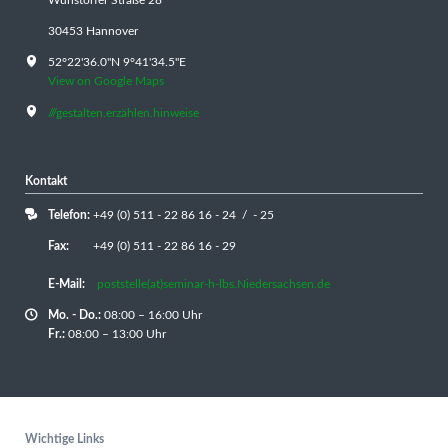
30453 Hannover
52°22'36.0"N 9°41'34.5"E
View on Google Maps
///gestalten.erzählen.hinweise
Kontakt
Telefon:
+49 (0) 511 - 22 86 16 - 24 / - 25
Fax:
+49 (0) 511 - 22 86 16 - 29
E-Mail:
poststelle(at)seminar-h-lbs.Niedersachsen.de
Mo. - Do.:
08:00 – 16:00 Uhr
Fr.:
08:00 – 13:00 Uhr
Wichtige Links