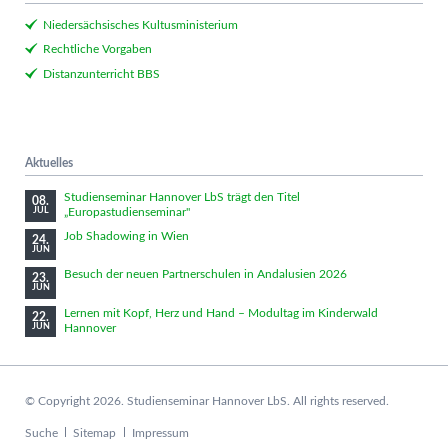
Niedersächsisches Kultusministerium
Rechtliche Vorgaben
Distanzunterricht BBS
Aktuelles
Studienseminar Hannover LbS trägt den Titel
08.
„Europastudienseminar"
JUL
Job Shadowing in Wien
24.
JUN
Besuch der neuen Partnerschulen in Andalusien 2026
23.
JUN
Lernen mit Kopf, Herz und Hand – Modultag im Kinderwald
22.
Hannover
JUN
© Copyright 2026. Studienseminar Hannover LbS. All rights reserved.
Navigation
Suche
Sitemap
Impressum