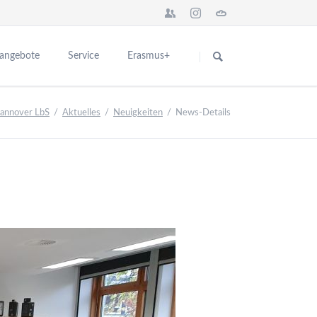
Navigation
überspringen
sangebote
Service
Erasmus+
Das Seminar in Europa
für Interessenten
Hannover LbS
Aktuelles
Neuigkeiten
News-Details
n
Network BBS Europe
für Ausbildungsschulen
nstaltungen
Europa News
Kontakt
ng
Abgeschlossene Erasmus+ Projekte
schulen
Partner für Europa
er Ausbildung
Teilnehmerberichte
ikationen
Introduction City and College