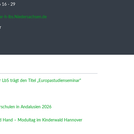
16 - 29
nar-h-lbs.Niedersachsen.de
r
LbS trägt den Titel „Europastudienseminar"
rschulen in Andalusien 2026
nd Hand – Modultag im Kinderwald Hannover