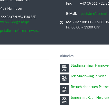
nstorfer Straße 28
Fax:
+49 (0) 511 - 22 86 
0453 Hannover
E-Mail:
poststelle(at)semi
°22'36.0"N 9°41'34.5"E
iew on Google Maps
Mo. - Do.:
08:00 – 16:00 Uh
Fr.:
08:00 – 13:00 Uhr
/gestalten.erzählen.hinweise
Aktuelles
Studienseminar Hannover 
08.
JUL
Job Shadowing in Wien
24.
JUN
Besuch der neuen Partne
23.
JUN
Lernen mit Kopf, Herz u
22.
JUN