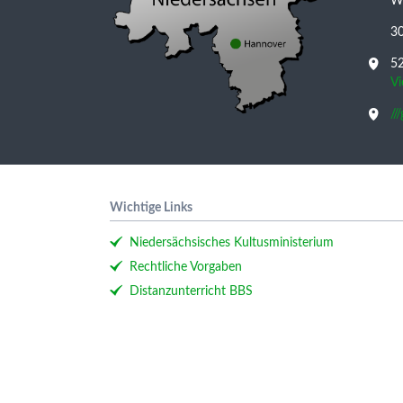
Wu
3
52
V
//
Wichtige Links
Niedersächsisches Kultusministerium
Rechtliche Vorgaben
Distanzunterricht BBS