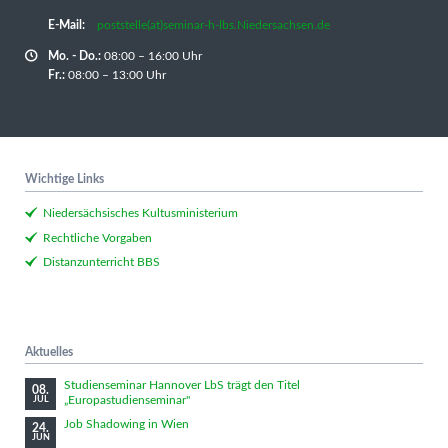
E-Mail:
poststelle(at)seminar-h-lbs.Niedersachsen.de
Mo. - Do.:
08:00 – 16:00 Uhr
Fr.:
08:00 – 13:00 Uhr
Wichtige Links
Niedersächsisches Kultusministerium
Rechtliche Vorgaben
Distanzunterricht BBS
Aktuelles
Studienseminar Hannover LbS trägt den Titel
08.
„Europastudienseminar"
JUL
Job Shadowing in Wien
24.
JUN