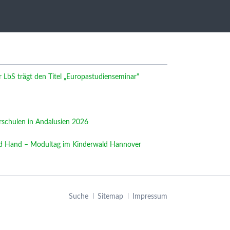
LbS trägt den Titel „Europastudienseminar"
rschulen in Andalusien 2026
nd Hand – Modultag im Kinderwald Hannover
Navigation
Suche
Sitemap
Impressum
überspringen