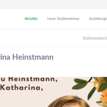
Aktuelles
Unser Studienseminar
Ausbildung
Neuigkeiten
Leitung
Leitbild
Studienseminar 
Termine
Verwaltung
Seminarzeite
Fachleitungen
Seminarvera
rina Heinstmann
Bibliothek
Medienbildu
Personalrat
Ausbildungs
Vertrauensfachleitungen
Partner in d
Förderverein
Zusatzqualif