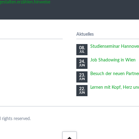
/gestalten.erzählen.hinweise
Aktuelles
Studienseminar Hannover 
08.
JUL
Job Shadowing in Wien
24.
JUN
Besuch der neuen Partne
23.
JUN
Lernen mit Kopf, Herz u
22.
JUN
rights reserved.