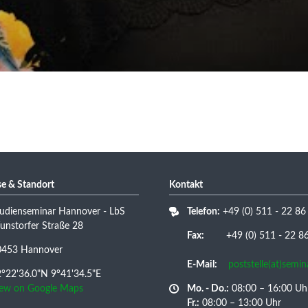
e & Standort
Kontakt
udienseminar Hannover - LbS
Telefon:
+49 (0) 511 - 22 86
nstorfer Straße 28
Fax:
+49 (0) 511 - 22 86 
0453 Hannover
E-Mail:
poststelle(at)semi
°22'36.0"N 9°41'34.5"E
iew on Google Maps
Mo. - Do.:
08:00 – 16:00 Uh
Fr.:
08:00 – 13:00 Uhr