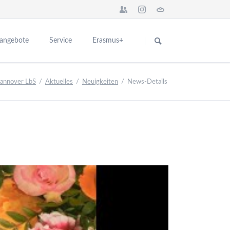
Navigation
überspringen
sangebote
Service
Erasmus+
Das Seminar in Europa
für Interessenten
Hannover LbS
Aktuelles
Neuigkeiten
News-Details
n
Network BBS Europe
für Ausbildungsschulen
nstaltungen
Europa News
Kontakt
ng
Abgeschlossene Erasmus+ Projekte
schulen
Partner für Europa
er Ausbildung
Teilnehmerberichte
ikationen
Introduction City and College