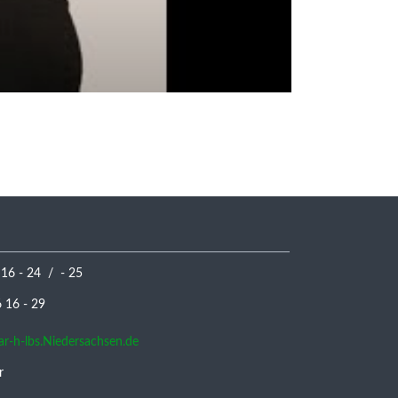
 16 - 24 / - 25
16 - 29
nar-h-lbs.Niedersachsen.de
r