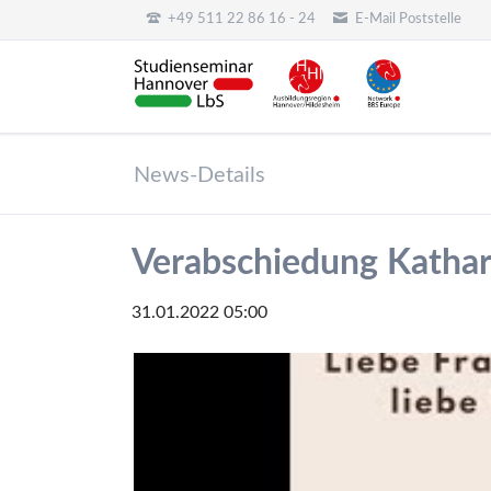
+49 511 22 86 16 - 24
E-Mail Poststelle
HEN
News-Details
Verabschiedung Katha
31.01.2022 05:00