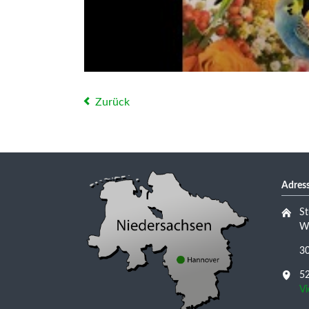
Zurück
Adress
St
Wu
3
52
V