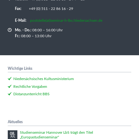
Fax:
+49 (0) 511 - 22 86 16 - 29
E-Mail:
poststelle(at)seminar-h-lbs.Niedersachsen.de
Mo. - Do.:
08:00 – 16:00 Uhr
Fr.:
08:00 – 13:00 Uhr
Wichtige Links
Niedersächsisches Kultusministerium
Rechtliche Vorgaben
Distanzunterricht BBS
Aktuelles
Studienseminar Hannover LbS trägt den Titel
08.
„Europastudienseminar"
JUL