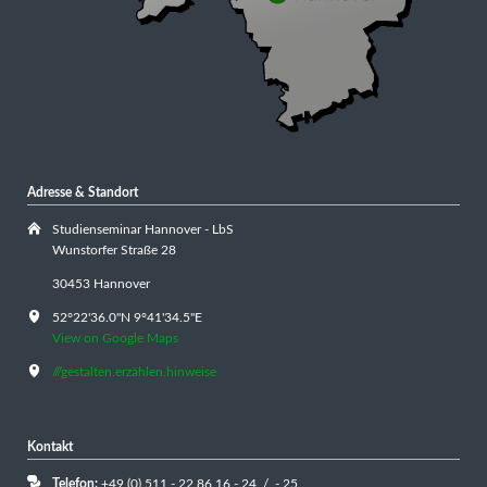
Adresse & Standort
Studienseminar Hannover - LbS
Wunstorfer Straße 28
30453 Hannover
52°22'36.0"N 9°41'34.5"E
View on Google Maps
///gestalten.erzählen.hinweise
Kontakt
Telefon:
+49 (0) 511 - 22 86 16 - 24 / - 25