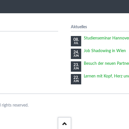
Aktuelles
Studienseminar Hannover 
08.
JUL
Job Shadowing in Wien
24.
JUN
Besuch der neuen Partne
23.
JUN
Lernen mit Kopf, Herz u
22.
JUN
rights reserved.