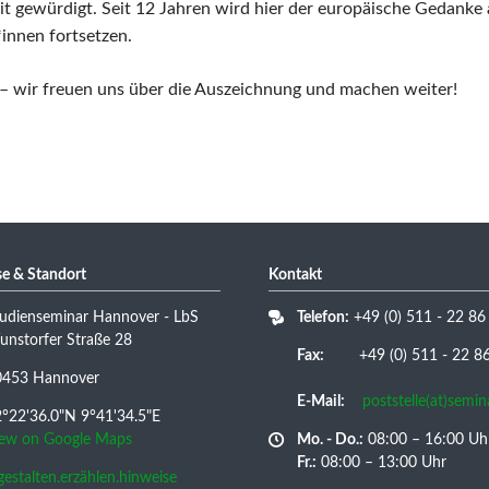
t gewürdigt. Seit 12 Jahren wird hier der europäische Gedanke 
*innen fortsetzen.
– wir freuen uns über die Auszeichnung und machen weiter!
e & Standort
Kontakt
udienseminar Hannover - LbS
Telefon:
+49 (0) 511 - 22 86
nstorfer Straße 28
Fax:
+49 (0) 511 - 22 86 
0453 Hannover
E-Mail:
poststelle(at)semi
°22'36.0"N 9°41'34.5"E
iew on Google Maps
Mo. - Do.:
08:00 – 16:00 Uh
Fr.:
08:00 – 13:00 Uhr
/gestalten.erzählen.hinweise