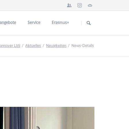
Navigation
überspringen
sangebote
Service
Erasmus+
Das Seminar in Europa
für Interessenten
Hannover LbS
Aktuelles
Neuigkeiten
News-Details
n
Network BBS Europe
für Ausbildungsschulen
nstaltungen
Europa News
Kontakt
ng
Abgeschlossene Erasmus+ Projekte
schulen
Partner für Europa
er Ausbildung
Teilnehmerberichte
ikationen
Introduction City and College