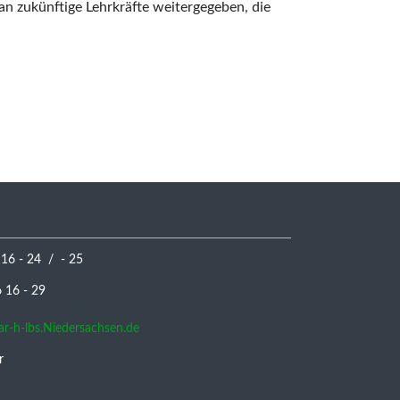
an zukünftige Lehrkräfte weitergegeben, die
 16 - 24 / - 25
16 - 29
nar-h-lbs.Niedersachsen.de
r