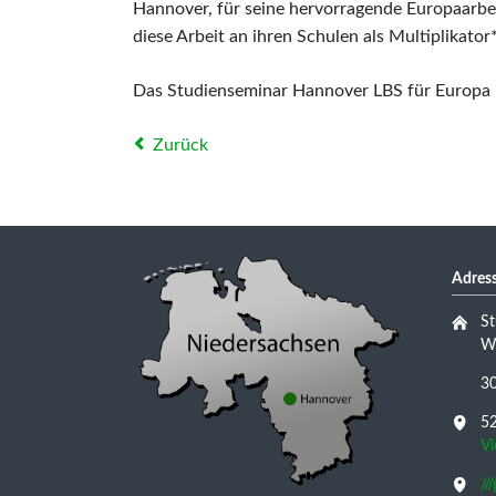
Hannover, für seine hervorragende Europaarbei
diese Arbeit an ihren Schulen als Multiplikator
Das Studienseminar Hannover LBS für Europa 
Zurück
Adress
St
Wu
3
52
V
//