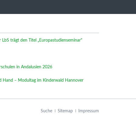
LbS trägt den Titel „Europastudienseminar"
rschulen in Andalusien 2026
nd Hand – Modultag im Kinderwald Hannover
Navigation
Suche
Sitemap
Impressum
überspringen