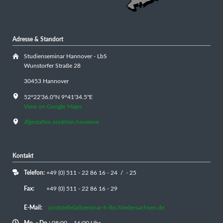
Adresse & Standort
Studienseminar Hannover - LbS
Wunstorfer Straße 28
30453 Hannover
52°22'36.0"N 9°41'34.5"E
View on Google Maps
///gestalten.erzählen.hinweise
Kontakt
Telefon:
+49 (0) 511 - 22 86 16 - 24 / - 25
Fax:
+49 (0) 511 - 22 86 16 - 29
E-Mail:
poststelle(at)seminar-h-lbs.Niedersachsen.de
Mo. - Do.:
08:00 – 16:00 Uhr