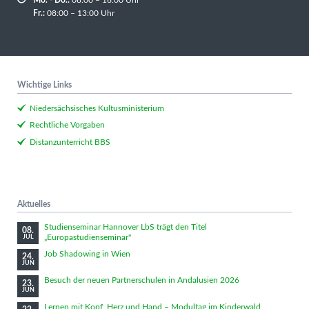
Fr.:
08:00 – 13:00 Uhr
Wichtige Links
Niedersächsisches Kultusministerium
Rechtliche Vorgaben
Distanzunterricht BBS
Aktuelles
Studienseminar Hannover LbS trägt den Titel
08.
„Europastudienseminar"
JUL
Job Shadowing in Wien
24.
JUN
Besuch der neuen Partnerschulen in Andalusien 2026
23.
JUN
Lernen mit Kopf, Herz und Hand – Modultag im Kinderwald