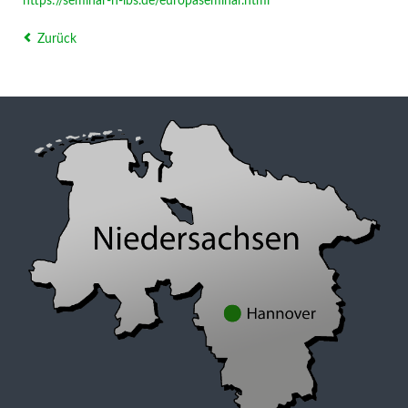
https://seminar-h-lbs.de/europaseminar.html
Zurück