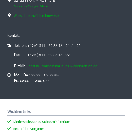
52°22'36.0"N 9°41'34.5"E
View on Google Maps
///gestalten.erzählen.hinweise
Kontakt
Telefon:
+49 (0) 511 - 22 86 16 - 24 / - 25
Fax:
+49 (0) 511 - 22 86 16 - 29
E-Mail:
poststelle(at)seminar-h-lbs.Niedersachsen.de
Mo. - Do.:
08:00 – 16:00 Uhr
Fr.:
08:00 – 13:00 Uhr
Wichtige Links
Niedersächsisches Kultusministerium
Rechtliche Vorgaben