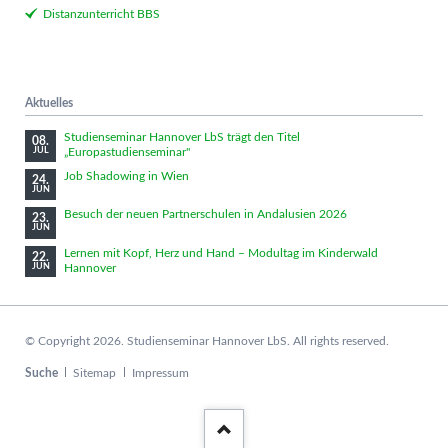
Distanzunterricht BBS
Aktuelles
Studienseminar Hannover LbS trägt den Titel
08.
„Europastudienseminar"
JUL
Job Shadowing in Wien
24.
JUN
Besuch der neuen Partnerschulen in Andalusien 2026
23.
JUN
Lernen mit Kopf, Herz und Hand – Modultag im Kinderwald
22.
Hannover
JUN
© Copyright 2026. Studienseminar Hannover LbS. All rights reserved.
Navigation
Suche
Sitemap
Impressum
überspringen